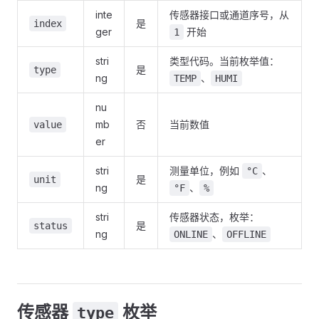
inte
传感器接口或通道序号，从
是
index
ger
开始
1
stri
类型代码。当前枚举值：
是
type
ng
、
TEMP
HUMI
nu
mb
否
当前数值
value
er
stri
测量单位，例如
、
°C
是
unit
ng
、
°F
%
stri
传感器状态，枚举：
是
status
ng
、
ONLINE
OFFLINE
传感器
枚举
type