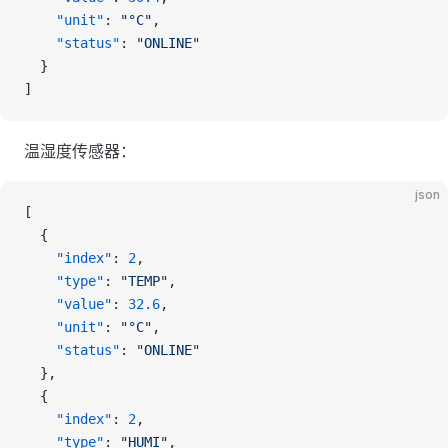
    "unit"
: 
"°C"
,
    "status"
: 
"ONLINE"
  }
]
温湿度传感器：
json
[
  {
    "index"
: 
2
,
    "type"
: 
"TEMP"
,
    "value"
: 
32.6
,
    "unit"
: 
"°C"
,
    "status"
: 
"ONLINE"
  },
  {
    "index"
: 
2
,
    "type"
: 
"HUMI"
,