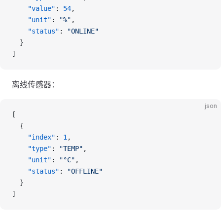
    "value"
: 
54
,
    "unit"
: 
"%"
,
    "status"
: 
"ONLINE"
  }
]
离线传感器：
json
[
  {
    "index"
: 
1
,
    "type"
: 
"TEMP"
,
    "unit"
: 
"°C"
,
    "status"
: 
"OFFLINE"
  }
]