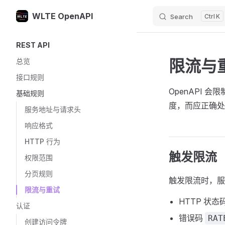
WLTE OpenAPI
Search
K
Skip to content
Sidebar Navigation
REST API
限流与
总览
接口规则
OpenAPI
基础规则
度，而应正确处
服务地址与请求头
响应格式
HTTP 行为
触发限流
权限范围
分页规则
触发限流时，服
限流与重试
HTTP 状态
认证
错误码
RAT
创建访问令牌