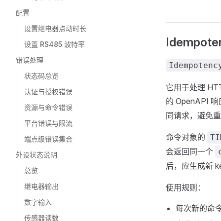
配置
设置继电器点动时长
Idempote
设置 RS485 波特率
错误处理
Idempotenc
状态码总览
它用于处理 H
认证与授权错误
的 OpenA
资源与命令错误
同请求，避免重
平台错误与限流
命令对象的
TI
端点级错误集合
会返回同一个
外设状态说明
后，应生成新 
总览
继电器输出
使用规则：
数字输入
每次新的命
传感器读数