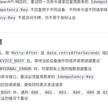
OpenAPI 响应时，重试同一次命令请求应复用原来的
Idempot
不应复用于不同设备、不同命令或不同请求体
mpotency-Key
不是访问令牌，也不用于身份认证
ncy-Key
理
后，按
或
指
Retry-After
data.retryAfterSeconds
后，等待当前设备操作完成并使用退避重试
EVICE_BUSY
时，可使用有上限的指数退避重试
NTERNAL_ERROR
的命令接口，重试必须复用原来的
Idempotency-Key
例应协调退避，避免同时再次发送请求
外，遇到
、
、
、
、
或
_BUSY
400
401
403
404
409
42
凭证的情况下重试