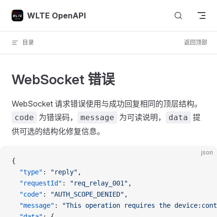
Skip to content
WLTE OpenAPI
目录
返回顶部
WebSocket 错误
WebSocket 请求错误使用与成功回复相同的顶层结构。
为错误码，
为可读说明，
提
code
message
data
供可选的结构化修复信息。
json
{
  "type"
: 
"reply"
,
  "requestId"
: 
"req_relay_001"
,
  "code"
: 
"AUTH_SCOPE_DENIED"
,
  "message"
: 
"This operation requires the device:cont
  "data"
: {